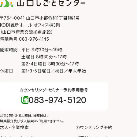
〒754-0041 山口市小郡令和1丁目1番1号
KDDI維新ホール オフィス棟3階
（山口市産業交流拠点施設）
電話番号 083-976-1145
開館時間
平日
8時30分
〜
19時
土曜日
8時30分
〜
17時
第2・4日曜日
8時30分
〜
17時
休館日
第1・3・5日曜日／祝日／年末年始
カウンセリング・セミナー予約専用番号
083-974-5120
注意：第1・3・5土曜日、日曜日は、
職業紹介及び求人検索はご利用できません。
求人・企業検索
カウンセリング予約