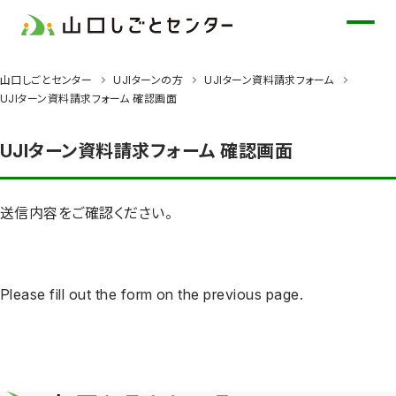
メ
イ
ン
山口しごとセンター
UJIターンの方
UJIターン資料請求フォーム
コ
UJIターン資料請求フォーム 確認画面
ン
テ
UJIターン資料請求フォーム 確認画面
ン
ツ
に
送信内容をご確認ください。
ス
キ
ッ
Please fill out the form on the previous page.
プ