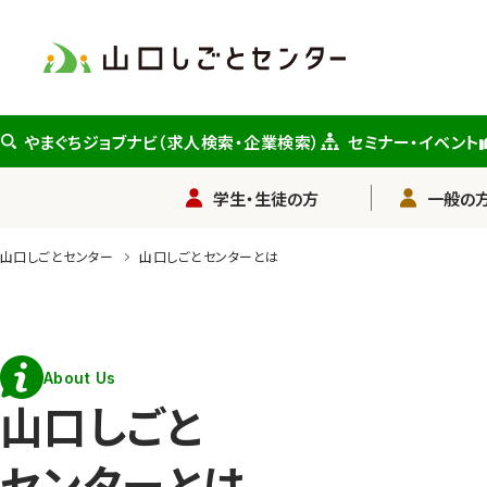
メ
イ
ン
コ
ン
やまぐちジョブナビ（求人検索・企業検索）
セミナー・イベント
テ
ン
学生・生徒の方
一般の方
ツ
に
山口しごとセンター
山口しごとセンターとは
ス
キ
ッ
About Us
プ
山口しごと
センターとは