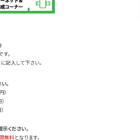
時
です。
に記入して下さい。
い。
円）
円）
）
提示ください。
間無料
となります。