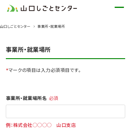
メ
イ
ン
山口しごとセンター
事業所・就業場所
コ
ン
テ
事業所・就業場所
ン
ツ
に
*
マークの項目は入力必須項目です。
ス
キ
ッ
事業所・就業場所名
必須
プ
例：株式会社○○○○ 山口支店