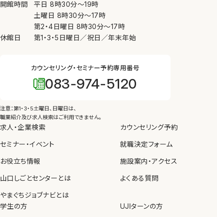
開館時間
平日
8時30分
〜
19時
土曜日
8時30分
〜
17時
第2・4日曜日
8時30分
〜
17時
休館日
第1・3・5日曜日／祝日／年末年始
カウンセリング・セミナー予約専用番号
083-974-5120
注意：第1・3・5土曜日、日曜日は、
職業紹介及び求人検索はご利用できません。
求人・企業検索
カウンセリング予約
セミナー・イベント
就職決定フォーム
お役立ち情報
施設案内・アクセス
山口しごとセンターとは
よくある質問
やまぐちジョブナビとは
学生の方
UJIターンの方