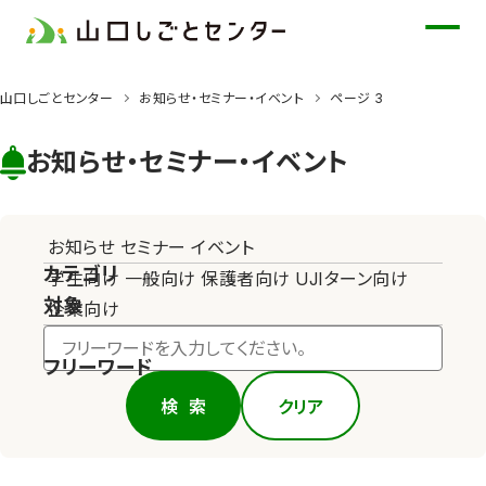
メ
イ
ン
山口しごとセンター
お知らせ・セミナー・イベント
ページ 3
コ
ン
お知らせ・セミナー・イベント
テ
ン
ツ
お知らせ
セミナー
イベント
に
カテゴリ
学生向け
一般向け
保護者向け
UJIターン向け
ス
対象
企業向け
キ
ッ
フリーワード
プ
検索
クリア