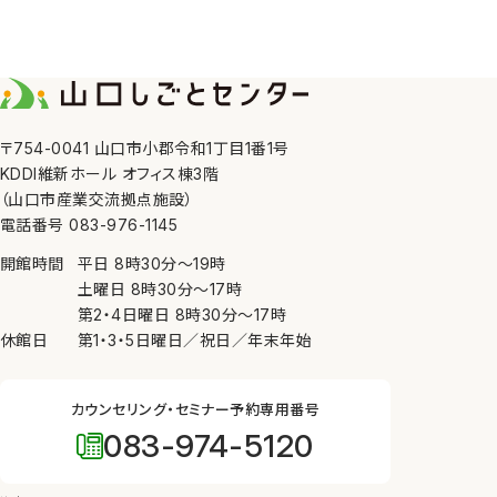
〒754-0041 山口市小郡令和1丁目1番1号
KDDI維新ホール オフィス棟3階
（山口市産業交流拠点施設）
電話番号 083-976-1145
開館時間
平日
8時30分
〜
19時
土曜日
8時30分
〜
17時
第2・4日曜日
8時30分
〜
17時
休館日
第1・3・5日曜日／祝日／年末年始
カウンセリング・セミナー予約専用番号
083-974-5120