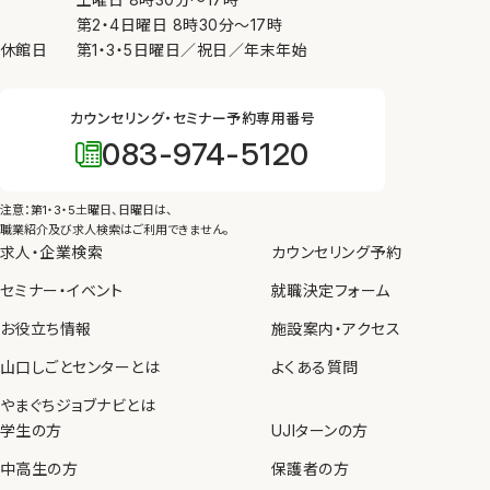
第2・4日曜日
8時30分
〜
17時
休館日
第1・3・5日曜日／祝日／年末年始
カウンセリング・セミナー予約専用番号
083-974-5120
注意：第1・3・5土曜日、日曜日は、
職業紹介及び求人検索はご利用できません。
求人・企業検索
カウンセリング予約
セミナー・イベント
就職決定フォーム
お役立ち情報
施設案内・アクセス
山口しごとセンターとは
よくある質問
やまぐちジョブナビとは
学生の方
UJIターンの方
中高生の方
保護者の方