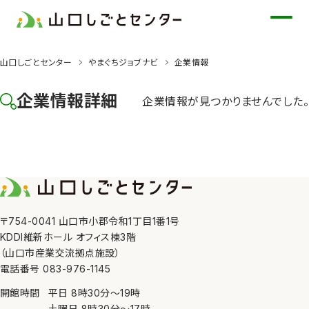
メ
イ
ン
山口しごとセンター
やまぐちジョブナビ
企業情報
コ
ン
企業情報詳細
企業情報が見つかりませんでした。
テ
ン
ツ
に
ス
キ
ッ
〒754-0041 山口市小郡令和1丁目1番1号
KDDI維新ホール オフィス棟3階
プ
（山口市産業交流拠点施設）
電話番号 083-976-1145
開館時間
平日
8時30分
〜
19時
土曜日
8時30分
〜
17時