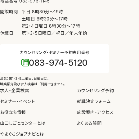
電話番号 083-976-1145
ために必要がある場合、④公衆衛生の向上又は児童
開館時間
平日
8時30分
〜
19時
の健全な育成の推進のために特に必要がある場合
土曜日
8時30分
〜
17時
（③、④については本人の同意を得ることが困難であ
第2・4日曜日
8時30分
〜
17時
るとき）を除き、個人情報を第三者に提供しません。
休館日
第1・3・5日曜日／祝日／年末年始
7. 内部規則の遵守等
カウンセリング・セミナー予約専用番号
当センターは、個人情報の保護を図るため、内部規則
083-974-5120
を制定し、職員に遵守させるとともに、教育、啓発を実
施します。
注意：第1・3・5土曜日、日曜日は、
8. 苦情の申し出・問い合わせ先
職業紹介及び求人検索はご利用できません。
求人・企業検索
カウンセリング予約
当センターが管理している個人情報の取り扱いについ
セミナー・イベント
て苦情や問い合わせがあった場合、個人情報保護法
就職決定フォーム
等の法令にしたがって、適切かつ迅速に対応します。
お役立ち情報
施設案内・アクセス
山口しごとセンターとは
よくある質問
やまぐちジョブナビとは