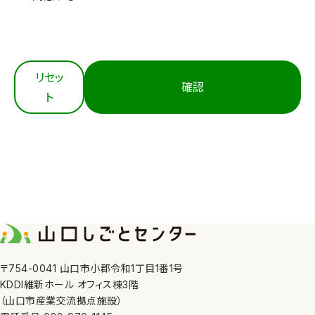
3. 適切な取得
当センターは、個人情報を法令等にもとづき適正に取
得します。
4. 内容の正確性の確保
リセッ
確認
当センターは、利用目的の達成に必要な範囲におい
ト
て、個人情報を正確かつ最新の内容に保つよう努めま
す。
5. 安全管理措置
当センターは、その取り扱う個人情報の漏えい、滅失
又はき損の防止その他の個人情報の安全管理のため
に、職員の監督、不正アクセス対策等の措置を講じま
す。
6. 第三者への提供
〒754-0041 山口市小郡令和1丁目1番1号
KDDI維新ホール オフィス棟3階
当センターは、①利用者本人の同意がある場合、②法
（山口市産業交流拠点施設）
令の定める場合、③人の生命、身体又は財産の保護の