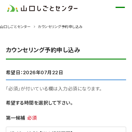
メ
イ
ン
山口しごとセンター
カウンセリング予約申し込み
コ
ン
テ
カウンセリング予約申し込み
ン
ツ
に
希望日：2026年07月22日
ス
キ
「必須」が付いている欄は入力必須になります。
ッ
希望する時間を選択して下さい。
プ
希望時間
第一候補
必須