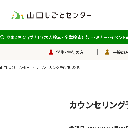
メ
イ
ン
コ
ン
やまぐちジョブナビ（求人検索・企業検索）
セミナー・イベント
テ
ン
学生・生徒の方
一般の方
ツ
に
山口しごとセンター
カウンセリング予約申し込み
ス
キ
ッ
プ
カウンセリング