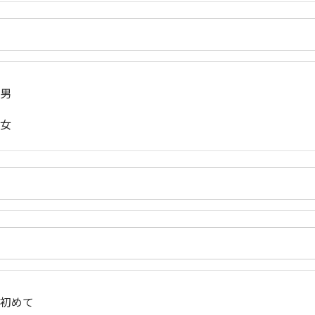
男
女
初めて