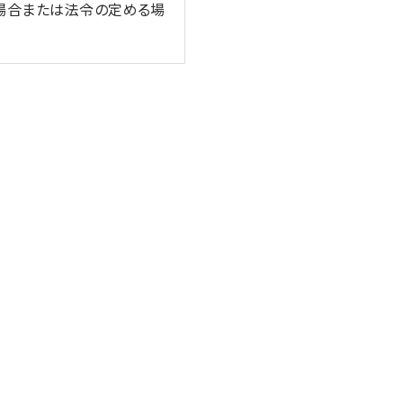
場合または法令の定める場
保つよう努めます。
安全管理のために、職員の
又は財産の保護のために必
合（③、④については本人