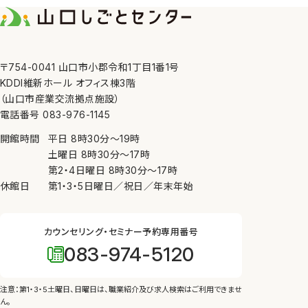
7. 内部規則の遵守等
当センターは、個人情報の
8. 苦情の申し出・問い合
〒754-0041 山口市小郡令和1丁目1番1号
当センターが管理してい
KDDI維新ホール オフィス棟3階
にしたがって、適切かつ迅
（山口市産業交流拠点施設）
電話番号 083-976-1145
開館時間
平日
8時30分
〜
19時
土曜日
8時30分
〜
17時
第2・4日曜日
8時30分
〜
17時
休館日
第1・3・5日曜日／祝日／年末年始
カウンセリング・セミナー予約専用番号
083-974-5120
注意：第1・3・5土曜日、日曜日は、
職業紹介及び求人検索はご利用できませ
ん。