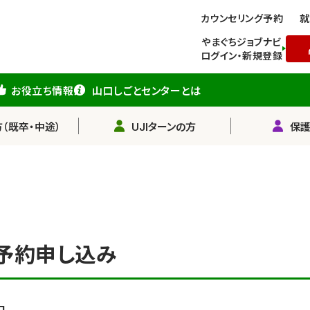
カウンセリング予約
就
やまぐちジョブナビ
ログイン・新規登録
お役立ち情報
山口しごとセンターとは
（既卒・中途）
UJIターンの方
保
予約申し込み