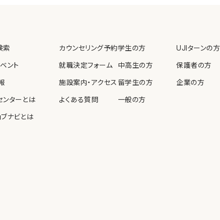
教育、啓発を実施します。
検索
カウンセリング予約
学生の方
UJIターンの方
個人情報保護法等の法令
イベント
就職決定フォーム
中高生の方
保護者の方
報
施設案内・アクセス
留学生の方
企業の方
センターとは
よくある質問
一般の方
ョブナビとは