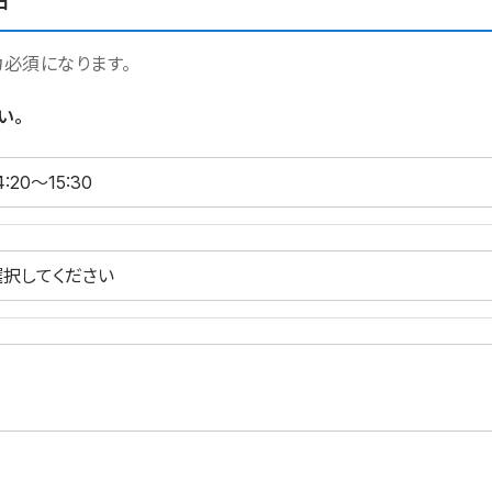
日
力必須になります。
い。