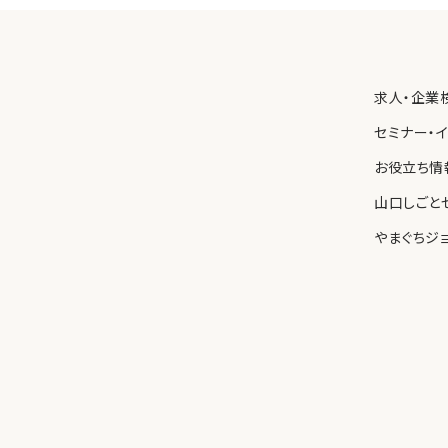
保護を図るため、内部規則を制定し、職員に遵守させるとともに、
わせ先
求人・企業
る個人情報の取り扱いについて苦情や問い合わせがあった場合、
速に対応します。
セミナー・
お役立ち情
山口しごと
やまぐちジ