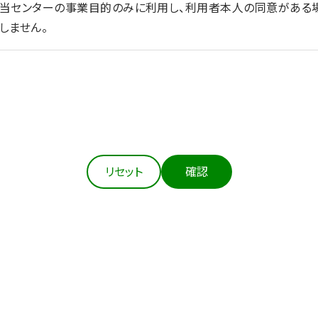
を当センターの事業目的のみに利用し、利用者本人の同意がある
しません。
法令等にもとづき適正に取得します。
の達成に必要な範囲において、個人情報を正確かつ最新の内容に
リセット
確認
扱う個人情報の漏えい、滅失又はき損の防止その他の個人情報の
の措置を講じます。
本人の同意がある場合、②法令の定める場合、③人の生命、身体
生の向上又は児童の健全な育成の推進のために特に必要がある場
あるとき）を除き、個人情報を第三者に提供しません。