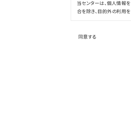
当センターは、個人情報
合を除き、目的外の利用を
3. 適切な取得
個人情報の同意
当センターは、個人情報を
同意する
4. 内容の正確性の確保
当センターは、利用目的
5. 安全管理措置
当センターは、その取り
監督、不正アクセス対策等
6. 第三者への提供
当センターは、①利用者
要がある場合、④公衆衛
の同意を得ることが困難で