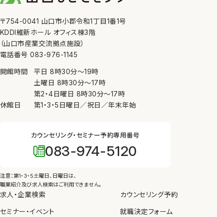
〒754-0041 山口市小郡令和1丁目1番1号
KDDI維新ホール オフィス棟3階
（山口市産業交流拠点施設）
電話番号 083-976-1145
開館時間
平日
8時30分
〜
19時
土曜日
8時30分
〜
17時
第2・4日曜日
8時30分
〜
17時
休館日
第1・3・5日曜日／祝日／年末年始
カウンセリング・セミナー予約専用番号
083-974-5120
注意：第1・3・5土曜日、日曜日は、
職業紹介及び求人検索はご利用できません。
求人・企業検索
カウンセリング予約
セミナー・イベント
就職決定フォーム