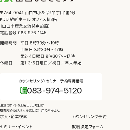
〒754-0041 山口市小郡令和1丁目1番1号
KDDI維新ホール オフィス棟3階
（山口市産業交流拠点施設）
電話番号 083-976-1145
開館時間
平日
8時30分
〜
19時
土曜日
8時30分
〜
17時
第2・4日曜日
8時30分
〜
17時
休館日
第1・3・5日曜日／祝日／年末年始
カウンセリング・セミナー予約専用番号
083-974-5120
注意：第1・3・5土曜日、日曜日は、
職業紹介及び求人検索はご利用できません。
求人・企業検索
カウンセリング予約
セミナー・イベント
就職決定フォーム