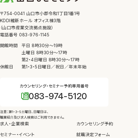
〒754-0041 山口市小郡令和1丁目1番1号
KDDI維新ホール オフィス棟3階
（山口市産業交流拠点施設）
電話番号 083-976-1145
開館時間
平日
8時30分
〜
19時
土曜日
8時30分
〜
17時
第2・4日曜日
8時30分
〜
17時
休館日
第1・3・5日曜日／祝日／年末年始
カウンセリング・セミナー予約専用番号
083-974-5120
注意：第1・3・5土曜日、日曜日は、
職業紹介及び求人検索はご利用できません。
求人・企業検索
カウンセリング予約
セミナー・イベント
就職決定フォーム