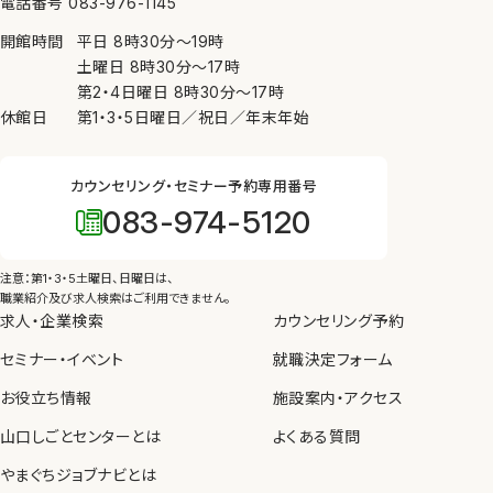
電話番号 083-976-1145
ために必要がある場合、④公衆衛生の向上又は児童
開館時間
平日
8時30分
〜
19時
の健全な育成の推進のために特に必要がある場合
土曜日
8時30分
〜
17時
（③、④については本人の同意を得ることが困難であ
第2・4日曜日
8時30分
〜
17時
るとき）を除き、個人情報を第三者に提供しません。
休館日
第1・3・5日曜日／祝日／年末年始
7. 内部規則の遵守等
カウンセリング・セミナー予約専用番号
当センターは、個人情報の保護を図るため、内部規則
083-974-5120
を制定し、職員に遵守させるとともに、教育、啓発を実
施します。
注意：第1・3・5土曜日、日曜日は、
8. 苦情の申し出・問い合わせ先
職業紹介及び求人検索はご利用できません。
求人・企業検索
カウンセリング予約
当センターが管理している個人情報の取り扱いについ
セミナー・イベント
て苦情や問い合わせがあった場合、個人情報保護法
就職決定フォーム
等の法令にしたがって、適切かつ迅速に対応します。
お役立ち情報
施設案内・アクセス
山口しごとセンターとは
よくある質問
やまぐちジョブナビとは