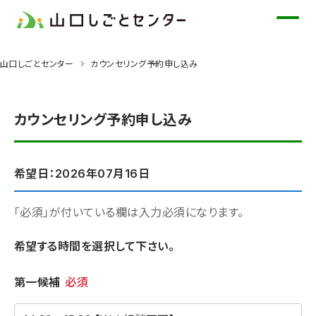
メ
イ
ン
山口しごとセンター
カウンセリング予約申し込み
コ
ン
テ
カウンセリング予約申し込み
ン
ツ
に
希望日：2026年07月16日
ス
キ
「必須」が付いている欄は入力必須になります。
ッ
希望する時間を選択して下さい。
プ
希望時間
第一候補
必須