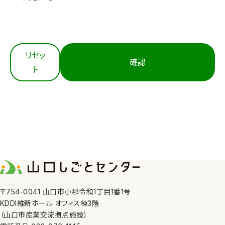
3. 適切な取得
当センターは、個人情報を法令等にもとづき適正に取
得します。
4. 内容の正確性の確保
リセッ
確認
当センターは、利用目的の達成に必要な範囲におい
ト
て、個人情報を正確かつ最新の内容に保つよう努めま
す。
5. 安全管理措置
当センターは、その取り扱う個人情報の漏えい、滅失
又はき損の防止その他の個人情報の安全管理のため
に、職員の監督、不正アクセス対策等の措置を講じま
す。
6. 第三者への提供
〒754-0041 山口市小郡令和1丁目1番1号
KDDI維新ホール オフィス棟3階
当センターは、①利用者本人の同意がある場合、②法
（山口市産業交流拠点施設）
令の定める場合、③人の生命、身体又は財産の保護の