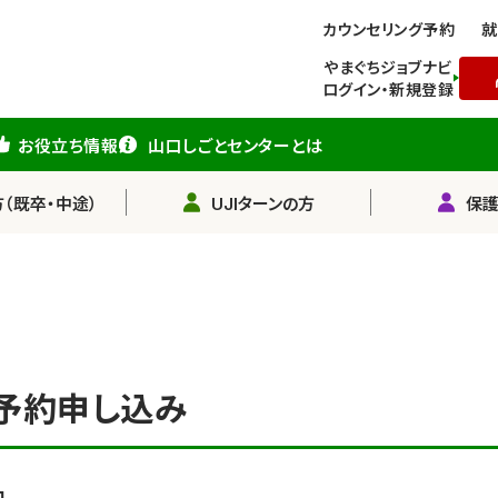
カウンセリング予約
就
やまぐちジョブナビ
ログイン・新規登録
お役立ち情報
山口しごとセンターとは
（既卒・中途）
UJIターンの方
保
予約申し込み