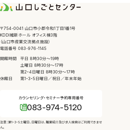
7. 内部規則の遵守等
当センターは、個人情報の
8. 苦情の申し出・問い合
〒754-0041 山口市小郡令和1丁目1番1号
当センターが管理してい
KDDI維新ホール オフィス棟3階
にしたがって、適切かつ迅
（山口市産業交流拠点施設）
電話番号 083-976-1145
開館時間
平日
8時30分
〜
19時
土曜日
8時30分
〜
17時
第2・4日曜日
8時30分
〜
17時
休館日
第1・3・5日曜日／祝日／年末年始
カウンセリング・セミナー予約専用番号
083-974-5120
注意：第1・3・5土曜日、日曜日は、
職業紹介及び求人検索はご利用できませ
ん。