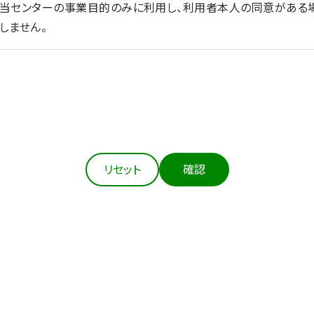
を当センターの事業目的のみに利用し、利用者本人の同意がある
しません。
法令等にもとづき適正に取得します。
の達成に必要な範囲において、個人情報を正確かつ最新の内容に
リセット
確認
扱う個人情報の漏えい、滅失又はき損の防止その他の個人情報の
の措置を講じます。
本人の同意がある場合、②法令の定める場合、③人の生命、身体
生の向上又は児童の健全な育成の推進のために特に必要がある場
あるとき）を除き、個人情報を第三者に提供しません。