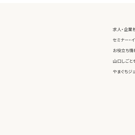
保護を図るため、内部規則を制定し、職員に遵守させるとともに、
わせ先
求人・企業
る個人情報の取り扱いについて苦情や問い合わせがあった場合、
速に対応します。
セミナー・
お役立ち情
山口しごと
やまぐちジ