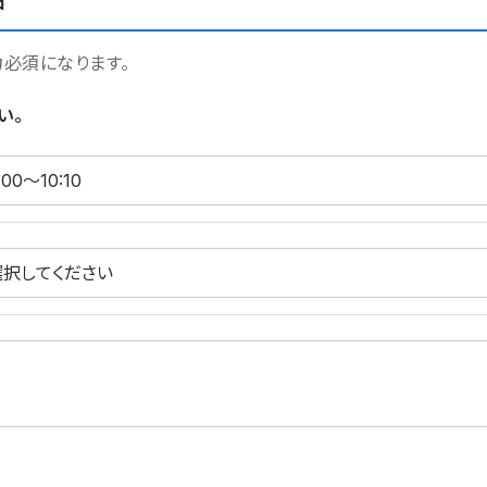
日
力必須になります。
い。