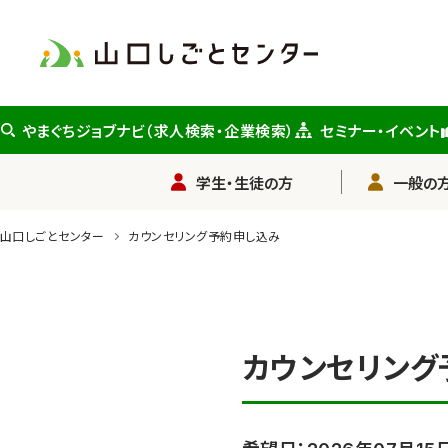
メ
イ
ン
コ
ン
やまぐちジョブナビ（求人検索・企業検索）
セミナー・イベント
テ
ン
学生・生徒の方
一般の方
ツ
に
山口しごとセンター
カウンセリング予約申し込み
ス
キ
ッ
プ
カウンセリング