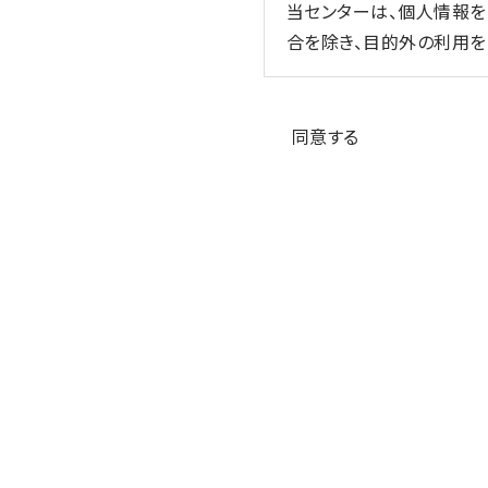
当センターは、個人情報
合を除き、目的外の利用を
3. 適切な取得
個人情報の同意
当センターは、個人情報を
同意する
4. 内容の正確性の確保
当センターは、利用目的
5. 安全管理措置
当センターは、その取り
監督、不正アクセス対策等
6. 第三者への提供
当センターは、①利用者
要がある場合、④公衆衛
の同意を得ることが困難で