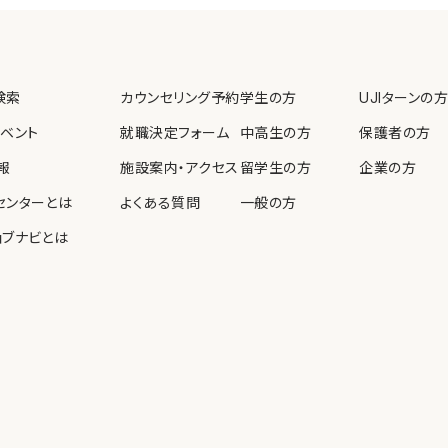
教育、啓発を実施します。
検索
カウンセリング予約
学生の方
UJIターンの方
個人情報保護法等の法令
イベント
就職決定フォーム
中高生の方
保護者の方
報
施設案内・アクセス
留学生の方
企業の方
センターとは
よくある質問
一般の方
ョブナビとは