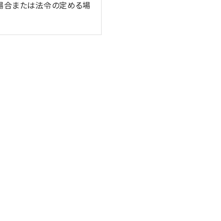
場合または法令の定める場
保つよう努めます。
安全管理のために、職員の
又は財産の保護のために必
合（③、④については本人