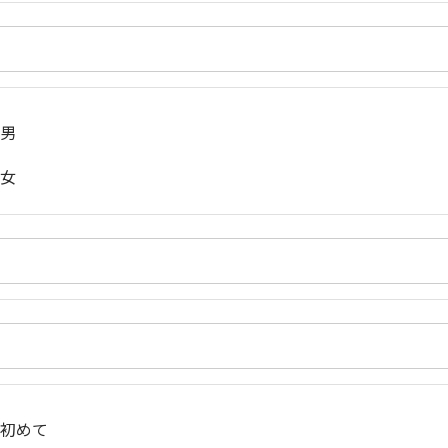
男
女
初めて