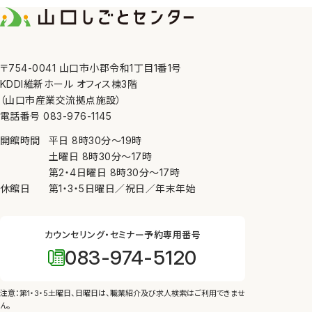
7. 内部規則の遵守等
当センターは、個人情報の
8. 苦情の申し出・問い合
〒754-0041 山口市小郡令和1丁目1番1号
当センターが管理してい
KDDI維新ホール オフィス棟3階
にしたがって、適切かつ迅
（山口市産業交流拠点施設）
電話番号 083-976-1145
開館時間
平日
8時30分
〜
19時
土曜日
8時30分
〜
17時
第2・4日曜日
8時30分
〜
17時
休館日
第1・3・5日曜日／祝日／年末年始
カウンセリング・セミナー予約専用番号
083-974-5120
注意：第1・3・5土曜日、日曜日は、
職業紹介及び求人検索はご利用できませ
ん。