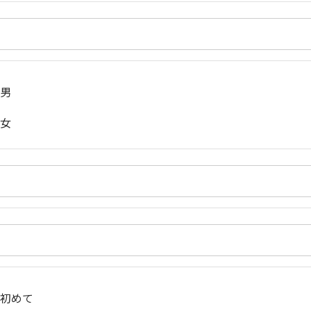
男
女
初めて