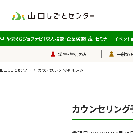
メ
イ
ン
コ
ン
やまぐちジョブナビ（求人検索・企業検索）
セミナー・イベント
テ
ン
学生・生徒の方
一般の方
ツ
に
山口しごとセンター
カウンセリング予約申し込み
ス
キ
ッ
プ
カウンセリング