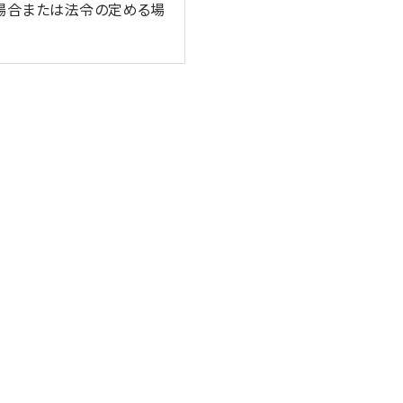
場合または法令の定める場
保つよう努めます。
安全管理のために、職員の
又は財産の保護のために必
合（③、④については本人