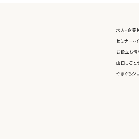
保護を図るため、内部規則を制定し、職員に遵守させるとともに、
わせ先
求人・企業
る個人情報の取り扱いについて苦情や問い合わせがあった場合、
速に対応します。
セミナー・
お役立ち情
山口しごと
やまぐちジ