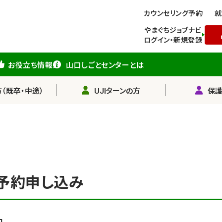
カウンセリング予約
就
やまぐちジョブナビ
ログイン・新規登録
お役立ち情報
山口しごとセンターとは
（既卒・中途）
UJIターンの方
保
予約申し込み