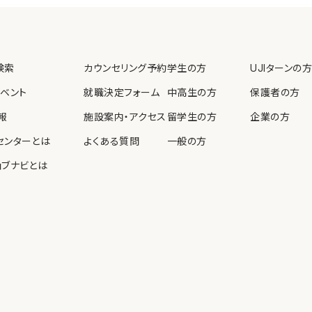
教育、啓発を実施します。
検索
カウンセリング予約
学生の方
UJIターンの方
個人情報保護法等の法令
イベント
就職決定フォーム
中高生の方
保護者の方
報
施設案内・アクセス
留学生の方
企業の方
センターとは
よくある質問
一般の方
ョブナビとは