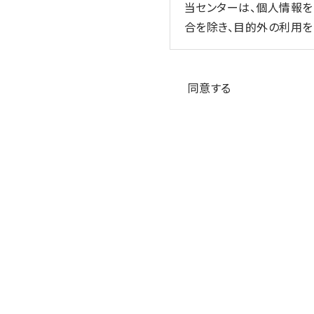
当センターは、個人情報
合を除き、目的外の利用を
3. 適切な取得
個人情報の同意
当センターは、個人情報を
同意する
4. 内容の正確性の確保
当センターは、利用目的
5. 安全管理措置
当センターは、その取り
監督、不正アクセス対策等
6. 第三者への提供
当センターは、①利用者
要がある場合、④公衆衛
の同意を得ることが困難で