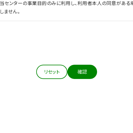
を当センターの事業目的のみに利用し、利用者本人の同意がある
しません。
法令等にもとづき適正に取得します。
の達成に必要な範囲において、個人情報を正確かつ最新の内容に
リセット
確認
扱う個人情報の漏えい、滅失又はき損の防止その他の個人情報の
の措置を講じます。
本人の同意がある場合、②法令の定める場合、③人の生命、身体
生の向上又は児童の健全な育成の推進のために特に必要がある場
あるとき）を除き、個人情報を第三者に提供しません。