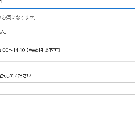
日
力必須になります。
い。