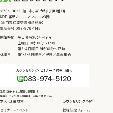
〒754-0041 山口市小郡令和1丁目1番1号
KDDI維新ホール オフィス棟3階
（山口市産業交流拠点施設）
電話番号 083-976-1145
開館時間
平日
8時30分
〜
19時
土曜日
8時30分
〜
17時
第2・4日曜日
8時30分
〜
17時
休館日
第1・3・5日曜日／祝日／年末年始
カウンセリング・セミナー予約専用番号
083-974-5120
注意：第1・3・5土曜日、日曜日は、
職業紹介及び求人検索はご利用できません。
求人・企業検索
カウンセリング予約
セミナー・イベント
就職決定フォーム