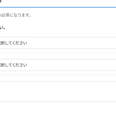
日
力必須になります。
い。