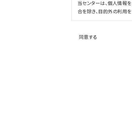
当センターは、個人情報
合を除き、目的外の利用を
3. 適切な取得
個人情報の同意
当センターは、個人情報を
同意する
4. 内容の正確性の確保
当センターは、利用目的
5. 安全管理措置
当センターは、その取り
監督、不正アクセス対策等
6. 第三者への提供
当センターは、①利用者
要がある場合、④公衆衛
の同意を得ることが困難で