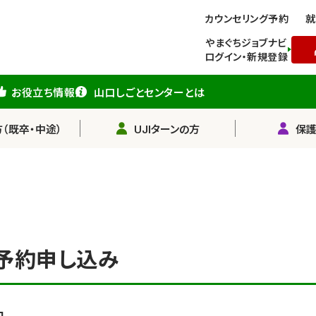
カウンセリング予約
就
やまぐちジョブナビ
ログイン・新規登録
お役立ち情報
山口しごとセンターとは
（既卒・中途）
UJIターンの方
保
予約申し込み