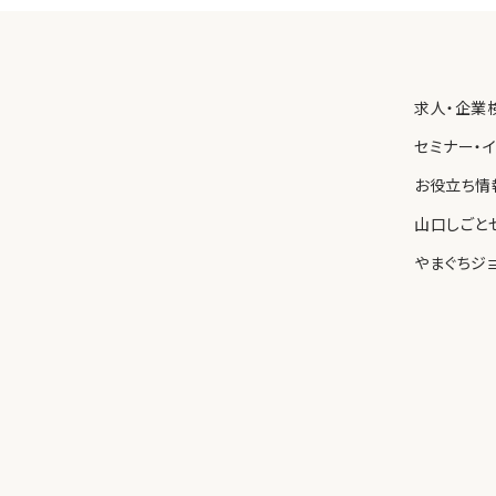
保護を図るため、内部規則を制定し、職員に遵守させるとともに、
わせ先
求人・企業
る個人情報の取り扱いについて苦情や問い合わせがあった場合、
速に対応します。
セミナー・
お役立ち情
山口しごと
やまぐちジ