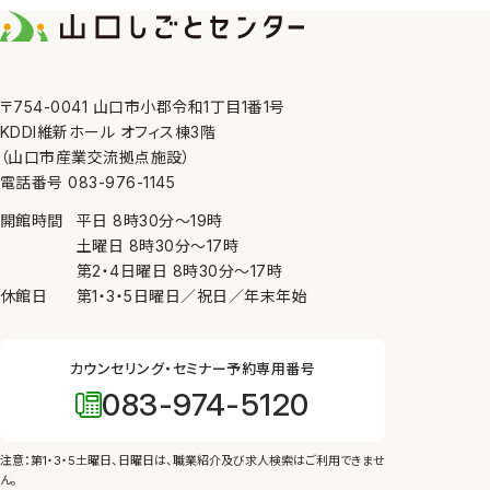
7. 内部規則の遵守等
当センターは、個人情報の
8. 苦情の申し出・問い合
〒754-0041 山口市小郡令和1丁目1番1号
当センターが管理してい
KDDI維新ホール オフィス棟3階
にしたがって、適切かつ迅
（山口市産業交流拠点施設）
電話番号 083-976-1145
開館時間
平日
8時30分
〜
19時
土曜日
8時30分
〜
17時
第2・4日曜日
8時30分
〜
17時
休館日
第1・3・5日曜日／祝日／年末年始
カウンセリング・セミナー予約専用番号
083-974-5120
注意：第1・3・5土曜日、日曜日は、
職業紹介及び求人検索はご利用できませ
ん。