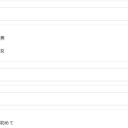
男
女
初めて