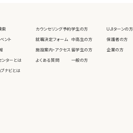
教育、啓発を実施します。
検索
カウンセリング予約
学生の方
UJIターンの方
個人情報保護法等の法令
イベント
就職決定フォーム
中高生の方
保護者の方
報
施設案内・アクセス
留学生の方
企業の方
センターとは
よくある質問
一般の方
ョブナビとは