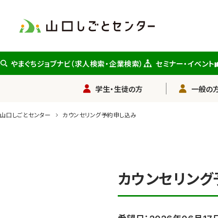
メ
イ
ン
コ
ン
やまぐちジョブナビ（求人検索・企業検索）
セミナー・イベント
テ
ン
学生・生徒の方
一般の方
ツ
に
山口しごとセンター
カウンセリング予約申し込み
ス
キ
ッ
プ
カウンセリング