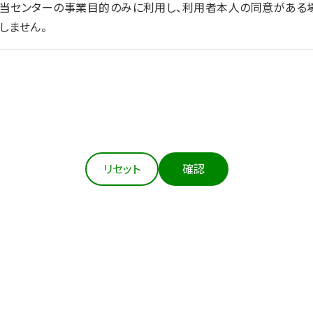
を当センターの事業目的のみに利用し、利用者本人の同意がある
しません。
法令等にもとづき適正に取得します。
の達成に必要な範囲において、個人情報を正確かつ最新の内容に
リセット
確認
扱う個人情報の漏えい、滅失又はき損の防止その他の個人情報の
の措置を講じます。
本人の同意がある場合、②法令の定める場合、③人の生命、身体
生の向上又は児童の健全な育成の推進のために特に必要がある場
あるとき）を除き、個人情報を第三者に提供しません。