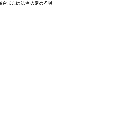
場合または法令の定める場
保つよう努めます。
安全管理のために、職員の
又は財産の保護のために必
合（③、④については本人