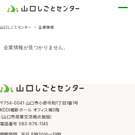
メ
イ
ン
山口しごとセンター
企業情報
コ
ン
テ
企業情報が見つかりません。
ン
ツ
に
ス
キ
ッ
〒754-0041 山口市小郡令和1丁目1番1号
プ
KDDI維新ホール オフィス棟3階
（山口市産業交流拠点施設）
電話番号 083-976-1145
開館時間
平日
8時30分
〜
19時