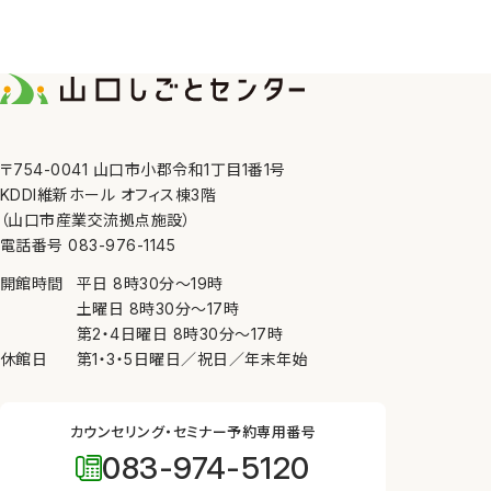
〒754-0041 山口市小郡令和1丁目1番1号
KDDI維新ホール オフィス棟3階
（山口市産業交流拠点施設）
電話番号 083-976-1145
開館時間
平日
8時30分
〜
19時
土曜日
8時30分
〜
17時
第2・4日曜日
8時30分
〜
17時
休館日
第1・3・5日曜日／祝日／年末年始
カウンセリング・セミナー予約専用番号
083-974-5120