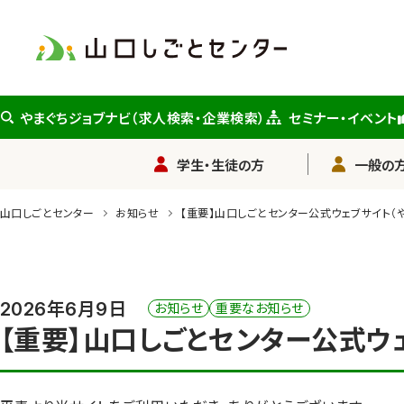
メ
イ
ン
コ
ン
やまぐちジョブナビ（求人検索・企業検索）
セミナー・イベント
テ
ン
学生・生徒の方
一般の方
ツ
に
山口しごとセンター
お知らせ
【重要】山口しごとセンター公式ウェブサイト（
ス
キ
ッ
2026年6月9日
お知らせ
重要なお知らせ
プ
【重要】山口しごとセンター公式ウ
このお知らせのカテゴリー
このお知らせの対象