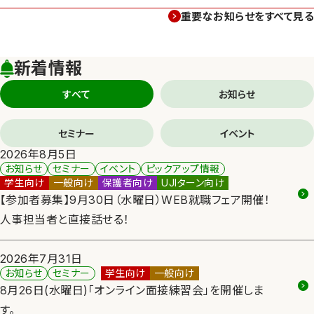
重要なお知らせをすべて見る
新着情報
すべて
お知らせ
セミナー
イベント
2026年8月5日
お知らせ
セミナー
イベント
ピックアップ情報
このお知らせのカテゴリー
このお知らせの対象
学生向け
一般向け
保護者向け
UJIターン向け
【参加者募集】9月30日（水曜日）WEB就職フェア開催！
人事担当者と直接話せる！
2026年7月31日
お知らせ
セミナー
学生向け
一般向け
このお知らせのカテゴリー
このお知らせの対象
8月26日(水曜日)「オンライン面接練習会」を開催しま
す。