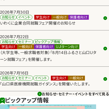
2026年7月30日
お知らせ
イベント
学生向け
一般向け
保護者向け
このお知らせのカテゴリー
このお知らせの対象
いわくに企業合同就職フェア開催のお知らせ
2026年7月22日
お知らせ
セミナー
ピックアップ情報
このお知らせのカテゴリー
このお知らせの対象
学生向け
一般向け
保護者向け
UJIターン向け
（大学生等、一般求職者対象）「8月14日ふるさと山口Uタ
ーン就職フェア」を開催します。
2026年7月16日
お知らせ
セミナー
イベント
学生向け
一般向け
このお知らせのカテゴリー
このお知らせの対象
「山口県医療機関就職ガイダンス」を開催いたします。
お知らせ・セミナー・イベントをすべて見る
ピックアップ情報