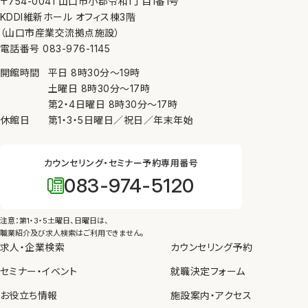
〒754-0041 山口市小郡令和1丁目1番1号
KDDI維新ホール オフィス棟3階
（山口市産業交流拠点施設）
電話番号 083-976-1145
開館時間
平日
8時30分
〜
19時
土曜日
8時30分
〜
17時
第2・4日曜日
8時30分
〜
17時
休館日
第1・3・5日曜日／祝日／年末年始
カウンセリング・セミナー予約専用番号
083-974-5120
注意：第1・3・5土曜日、日曜日は、
職業紹介及び求人検索はご利用できません。
求人・企業検索
カウンセリング予約
セミナー・イベント
就職決定フォーム
お役立ち情報
施設案内・アクセス