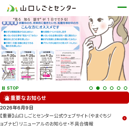
メ
イ
ン
コ
ン
テ
ン
ツ
に
ス
キ
STOP
ッ
重要な
お知らせ
プ
2026年6月9日
【重要】山口しごとセンター公式ウェブサイト（やまぐちジ
ョブナビ）リニューアルのお知らせ・不具合情報