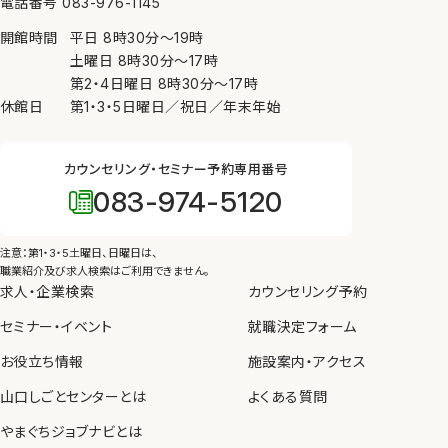
電話番号 083-976-1145
ために必要がある場合、④公衆衛生の向上又は児童
開館時間
平日
8時30分
〜
19時
の健全な育成の推進のために特に必要がある場合
土曜日
8時30分
〜
17時
（③、④については本人の同意を得ることが困難であ
第2・4日曜日
8時30分
〜
17時
るとき）を除き、個人情報を第三者に提供しません。
休館日
第1・3・5日曜日／祝日／年末年始
7. 内部規則の遵守等
カウンセリング・セミナー予約専用番号
当センターは、個人情報の保護を図るため、内部規則
083-974-5120
を制定し、職員に遵守させるとともに、教育、啓発を実
施します。
注意：第1・3・5土曜日、日曜日は、
8. 苦情の申し出・問い合わせ先
職業紹介及び求人検索はご利用できません。
求人・企業検索
カウンセリング予約
当センターが管理している個人情報の取り扱いについ
セミナー・イベント
て苦情や問い合わせがあった場合、個人情報保護法
就職決定フォーム
等の法令にしたがって、適切かつ迅速に対応します。
お役立ち情報
施設案内・アクセス
山口しごとセンターとは
よくある質問
やまぐちジョブナビとは