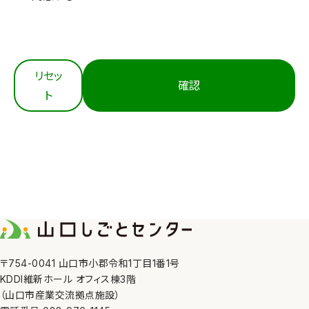
3. 適切な取得
当センターは、個人情報を法令等にもとづき適正に取
得します。
4. 内容の正確性の確保
リセッ
確認
当センターは、利用目的の達成に必要な範囲におい
ト
て、個人情報を正確かつ最新の内容に保つよう努めま
す。
5. 安全管理措置
当センターは、その取り扱う個人情報の漏えい、滅失
又はき損の防止その他の個人情報の安全管理のため
に、職員の監督、不正アクセス対策等の措置を講じま
す。
6. 第三者への提供
〒754-0041 山口市小郡令和1丁目1番1号
KDDI維新ホール オフィス棟3階
当センターは、①利用者本人の同意がある場合、②法
（山口市産業交流拠点施設）
令の定める場合、③人の生命、身体又は財産の保護の