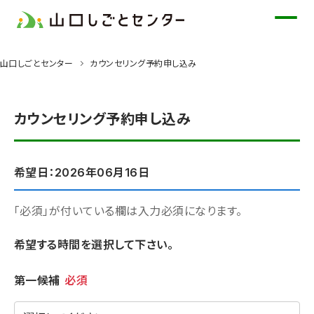
メ
イ
ン
山口しごとセンター
カウンセリング予約申し込み
コ
ン
テ
カウンセリング予約申し込み
ン
ツ
に
希望日：2026年06月16日
ス
キ
「必須」が付いている欄は入力必須になります。
ッ
希望する時間を選択して下さい。
プ
希望時間
第一候補
必須