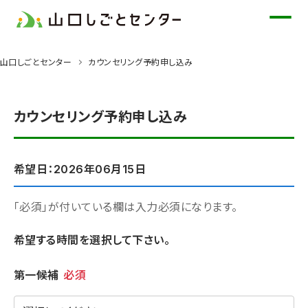
メ
イ
ン
山口しごとセンター
カウンセリング予約申し込み
コ
ン
テ
カウンセリング予約申し込み
ン
ツ
に
希望日：2026年06月15日
ス
キ
「必須」が付いている欄は入力必須になります。
ッ
希望する時間を選択して下さい。
プ
希望時間
第一候補
必須