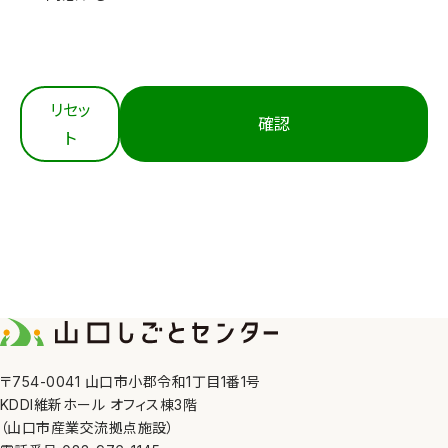
3. 適切な取得
当センターは、個人情報を法令等にもとづき適正に取
得します。
4. 内容の正確性の確保
リセッ
確認
当センターは、利用目的の達成に必要な範囲におい
ト
て、個人情報を正確かつ最新の内容に保つよう努めま
す。
5. 安全管理措置
当センターは、その取り扱う個人情報の漏えい、滅失
又はき損の防止その他の個人情報の安全管理のため
に、職員の監督、不正アクセス対策等の措置を講じま
す。
6. 第三者への提供
〒754-0041 山口市小郡令和1丁目1番1号
KDDI維新ホール オフィス棟3階
当センターは、①利用者本人の同意がある場合、②法
（山口市産業交流拠点施設）
令の定める場合、③人の生命、身体又は財産の保護の