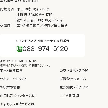
電話番号 083-976-1145
ために必要がある場合、④公衆衛生の向上又は児童
開館時間
平日
8時30分
〜
19時
の健全な育成の推進のために特に必要がある場合
土曜日
8時30分
〜
17時
（③、④については本人の同意を得ることが困難であ
第2・4日曜日
8時30分
〜
17時
るとき）を除き、個人情報を第三者に提供しません。
休館日
第1・3・5日曜日／祝日／年末年始
7. 内部規則の遵守等
カウンセリング・セミナー予約専用番号
当センターは、個人情報の保護を図るため、内部規則
083-974-5120
を制定し、職員に遵守させるとともに、教育、啓発を実
施します。
注意：第1・3・5土曜日、日曜日は、
8. 苦情の申し出・問い合わせ先
職業紹介及び求人検索はご利用できません。
求人・企業検索
カウンセリング予約
当センターが管理している個人情報の取り扱いについ
セミナー・イベント
て苦情や問い合わせがあった場合、個人情報保護法
就職決定フォーム
等の法令にしたがって、適切かつ迅速に対応します。
お役立ち情報
施設案内・アクセス
山口しごとセンターとは
よくある質問
やまぐちジョブナビとは