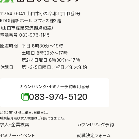
〒754-0041 山口市小郡令和1丁目1番1号
KDDI維新ホール オフィス棟3階
（山口市産業交流拠点施設）
電話番号 083-976-1145
開館時間
平日
8時30分
〜
19時
土曜日
8時30分
〜
17時
第2・4日曜日
8時30分
〜
17時
休館日
第1・3・5日曜日／祝日／年末年始
カウンセリング・セミナー予約専用番号
083-974-5120
注意：第1・3・5土曜日、日曜日は、
職業紹介及び求人検索はご利用できません。
求人・企業検索
カウンセリング予約
セミナー・イベント
就職決定フォーム