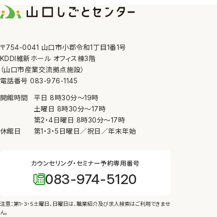
7. 内部規則の遵守等
当センターは、個人情報の
8. 苦情の申し出・問い合
〒754-0041 山口市小郡令和1丁目1番1号
当センターが管理してい
KDDI維新ホール オフィス棟3階
にしたがって、適切かつ迅
（山口市産業交流拠点施設）
電話番号 083-976-1145
開館時間
平日
8時30分
〜
19時
土曜日
8時30分
〜
17時
第2・4日曜日
8時30分
〜
17時
休館日
第1・3・5日曜日／祝日／年末年始
カウンセリング・セミナー予約専用番号
083-974-5120
注意：第1・3・5土曜日、日曜日は、
職業紹介及び求人検索はご利用できませ
ん。