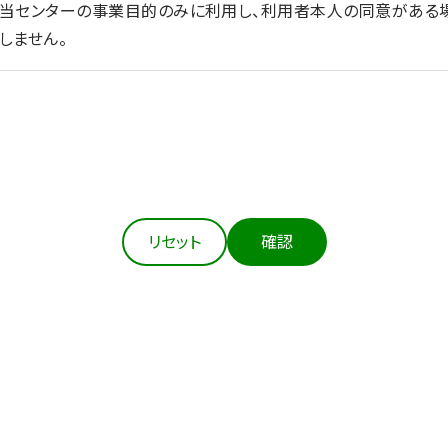
を当センターの事業目的のみに利用し、利用者本人の同意がある
しません。
法令等にもとづき適正に取得します。
の達成に必要な範囲において、個人情報を正確かつ最新の内容に
リセット
確認
扱う個人情報の漏えい、滅失又はき損の防止その他の個人情報の
の措置を講じます。
本人の同意がある場合、②法令の定める場合、③人の生命、身体
生の向上又は児童の健全な育成の推進のために特に必要がある場
あるとき）を除き、個人情報を第三者に提供しません。