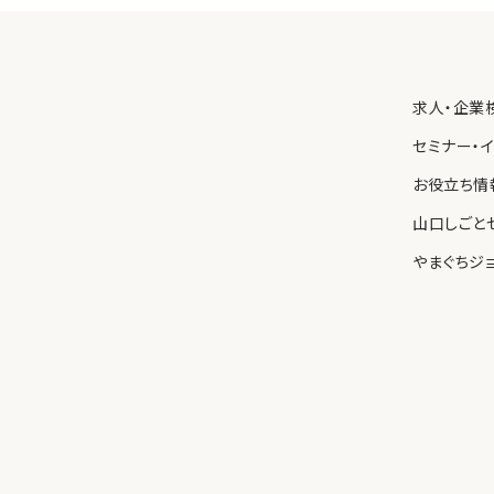
保護を図るため、内部規則を制定し、職員に遵守させるとともに、
わせ先
求人・企業
る個人情報の取り扱いについて苦情や問い合わせがあった場合、
速に対応します。
セミナー・
お役立ち情
山口しごと
やまぐちジ