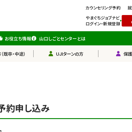
カウンセリング予約
就
やまぐちジョブナビ
ログイン・新規登録
お役立ち情報
山口しごとセンターとは
（既卒・中途）
UJIターンの方
保
予約申し込み