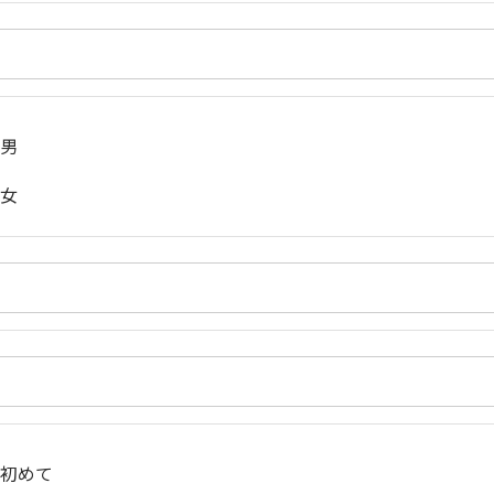
男
女
初めて