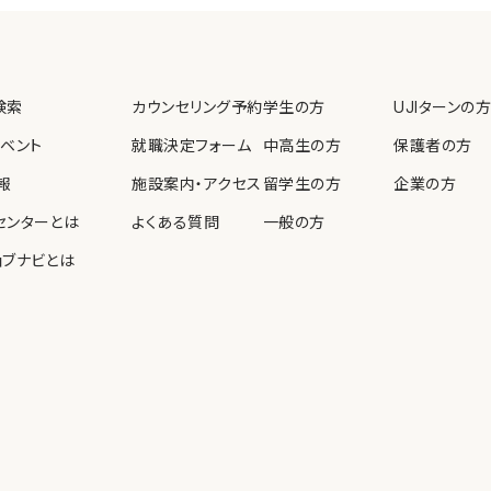
教育、啓発を実施します。
検索
カウンセリング予約
学生の方
UJIターンの方
個人情報保護法等の法令
イベント
就職決定フォーム
中高生の方
保護者の方
報
施設案内・アクセス
留学生の方
企業の方
センターとは
よくある質問
一般の方
ョブナビとは