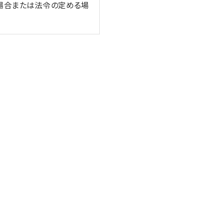
場合または法令の定める場
保つよう努めます。
安全管理のために、職員の
又は財産の保護のために必
合（③、④については本人