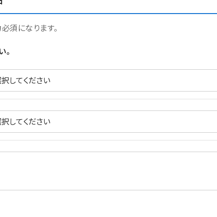
日
力必須になります。
い。