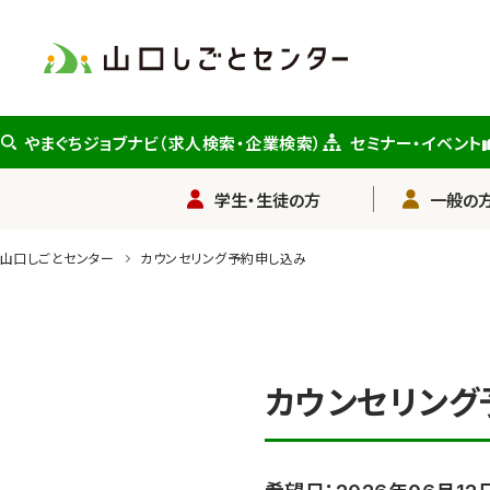
メ
イ
ン
コ
ン
やまぐちジョブナビ（求人検索・企業検索）
セミナー・イベント
テ
ン
学生・生徒の方
一般の方
ツ
に
山口しごとセンター
カウンセリング予約申し込み
ス
キ
ッ
プ
カウンセリング