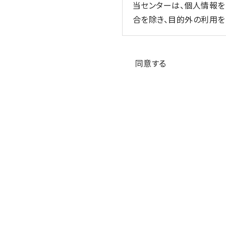
当センターは、個人情報
合を除き、目的外の利用を
3. 適切な取得
個人情報の同意
当センターは、個人情報を
同意する
4. 内容の正確性の確保
当センターは、利用目的
5. 安全管理措置
当センターは、その取り
監督、不正アクセス対策等
6. 第三者への提供
当センターは、①利用者
要がある場合、④公衆衛
の同意を得ることが困難で