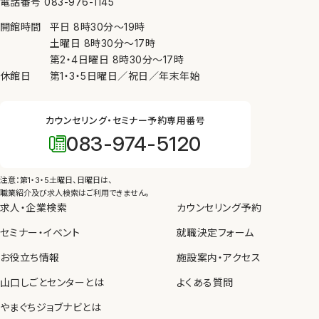
電話番号 083-976-1145
ために必要がある場合、④公衆衛生の向上又は児童
開館時間
平日
8時30分
〜
19時
の健全な育成の推進のために特に必要がある場合
土曜日
8時30分
〜
17時
（③、④については本人の同意を得ることが困難であ
第2・4日曜日
8時30分
〜
17時
るとき）を除き、個人情報を第三者に提供しません。
休館日
第1・3・5日曜日／祝日／年末年始
7. 内部規則の遵守等
カウンセリング・セミナー予約専用番号
当センターは、個人情報の保護を図るため、内部規則
083-974-5120
を制定し、職員に遵守させるとともに、教育、啓発を実
施します。
注意：第1・3・5土曜日、日曜日は、
8. 苦情の申し出・問い合わせ先
職業紹介及び求人検索はご利用できません。
求人・企業検索
カウンセリング予約
当センターが管理している個人情報の取り扱いについ
セミナー・イベント
て苦情や問い合わせがあった場合、個人情報保護法
就職決定フォーム
等の法令にしたがって、適切かつ迅速に対応します。
お役立ち情報
施設案内・アクセス
山口しごとセンターとは
よくある質問
やまぐちジョブナビとは