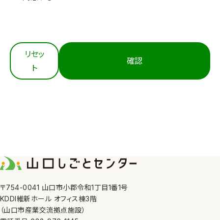
3. 適切な取得
当センターは、個人情報を法令等にもとづき適正に取
得します。
4. 内容の正確性の確保
リセッ
確認
当センターは、利用目的の達成に必要な範囲におい
ト
て、個人情報を正確かつ最新の内容に保つよう努めま
す。
5. 安全管理措置
当センターは、その取り扱う個人情報の漏えい、滅失
又はき損の防止その他の個人情報の安全管理のため
に、職員の監督、不正アクセス対策等の措置を講じま
す。
6. 第三者への提供
〒754-0041 山口市小郡令和1丁目1番1号
KDDI維新ホール オフィス棟3階
当センターは、①利用者本人の同意がある場合、②法
（山口市産業交流拠点施設）
令の定める場合、③人の生命、身体又は財産の保護の