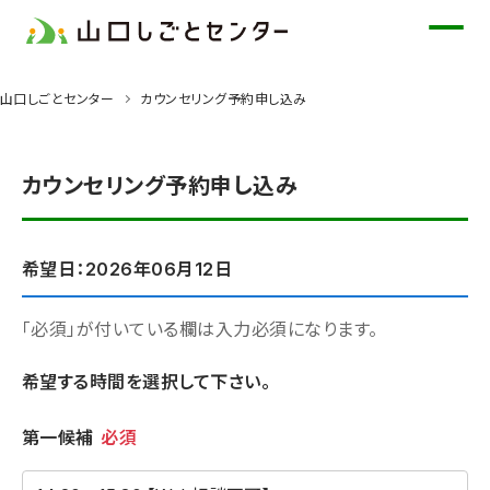
メ
イ
ン
山口しごとセンター
カウンセリング予約申し込み
コ
ン
テ
カウンセリング予約申し込み
ン
ツ
に
希望日：2026年06月12日
ス
キ
「必須」が付いている欄は入力必須になります。
ッ
希望する時間を選択して下さい。
プ
希望時間
第一候補
必須