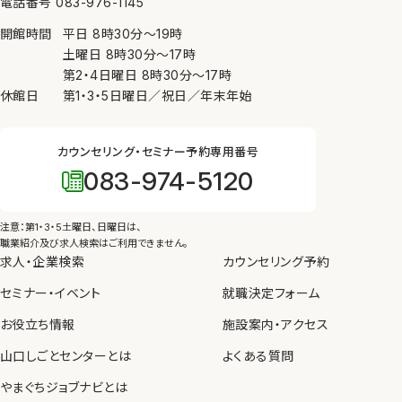
電話番号 083-976-1145
ために必要がある場合、④公衆衛生の向上又は児童
開館時間
平日
8時30分
〜
19時
の健全な育成の推進のために特に必要がある場合
土曜日
8時30分
〜
17時
（③、④については本人の同意を得ることが困難であ
第2・4日曜日
8時30分
〜
17時
るとき）を除き、個人情報を第三者に提供しません。
休館日
第1・3・5日曜日／祝日／年末年始
7. 内部規則の遵守等
カウンセリング・セミナー予約専用番号
当センターは、個人情報の保護を図るため、内部規則
083-974-5120
を制定し、職員に遵守させるとともに、教育、啓発を実
施します。
注意：第1・3・5土曜日、日曜日は、
8. 苦情の申し出・問い合わせ先
職業紹介及び求人検索はご利用できません。
求人・企業検索
カウンセリング予約
当センターが管理している個人情報の取り扱いについ
セミナー・イベント
て苦情や問い合わせがあった場合、個人情報保護法
就職決定フォーム
等の法令にしたがって、適切かつ迅速に対応します。
お役立ち情報
施設案内・アクセス
山口しごとセンターとは
よくある質問
やまぐちジョブナビとは