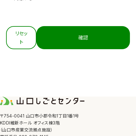
3. 適切な取得
当センターは、個人情報を法令等にもとづき適正に取
得します。
4. 内容の正確性の確保
リセッ
確認
当センターは、利用目的の達成に必要な範囲におい
ト
て、個人情報を正確かつ最新の内容に保つよう努めま
す。
5. 安全管理措置
当センターは、その取り扱う個人情報の漏えい、滅失
又はき損の防止その他の個人情報の安全管理のため
に、職員の監督、不正アクセス対策等の措置を講じま
す。
6. 第三者への提供
〒754-0041 山口市小郡令和1丁目1番1号
KDDI維新ホール オフィス棟3階
当センターは、①利用者本人の同意がある場合、②法
（山口市産業交流拠点施設）
令の定める場合、③人の生命、身体又は財産の保護の