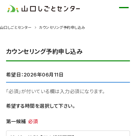
メ
イ
ン
山口しごとセンター
カウンセリング予約申し込み
コ
ン
テ
カウンセリング予約申し込み
ン
ツ
に
希望日：2026年06月11日
ス
キ
「必須」が付いている欄は入力必須になります。
ッ
希望する時間を選択して下さい。
プ
希望時間
第一候補
必須