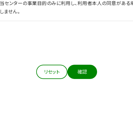
を当センターの事業目的のみに利用し、利用者本人の同意がある
しません。
法令等にもとづき適正に取得します。
の達成に必要な範囲において、個人情報を正確かつ最新の内容に
リセット
確認
扱う個人情報の漏えい、滅失又はき損の防止その他の個人情報の
の措置を講じます。
本人の同意がある場合、②法令の定める場合、③人の生命、身体
生の向上又は児童の健全な育成の推進のために特に必要がある場
あるとき）を除き、個人情報を第三者に提供しません。