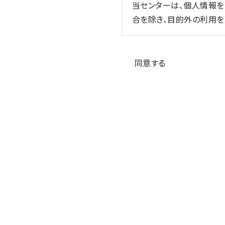
当センターは、個人情報
合を除き、目的外の利用を
3. 適切な取得
個人情報の同意
当センターは、個人情報を
同意する
4. 内容の正確性の確保
当センターは、利用目的
5. 安全管理措置
当センターは、その取り
監督、不正アクセス対策等
6. 第三者への提供
当センターは、①利用者
要がある場合、④公衆衛
の同意を得ることが困難で