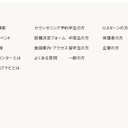
教育、啓発を実施します。
検索
カウンセリング予約
学生の方
UJIターンの方
個人情報保護法等の法令
イベント
就職決定フォーム
中高生の方
保護者の方
報
施設案内・アクセス
留学生の方
企業の方
センターとは
よくある質問
一般の方
ョブナビとは