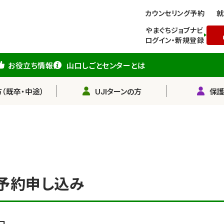
カウンセリング予約
就
やまぐちジョブナビ
ログイン・新規登録
お役立ち情報
山口しごとセンターとは
（既卒・中途）
UJIターンの方
保
予約申し込み