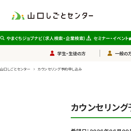
メ
イ
ン
コ
ン
やまぐちジョブナビ（求人検索・企業検索）
セミナー・イベント
テ
ン
学生・生徒の方
一般の方
ツ
に
山口しごとセンター
カウンセリング予約申し込み
ス
キ
ッ
プ
カウンセリング