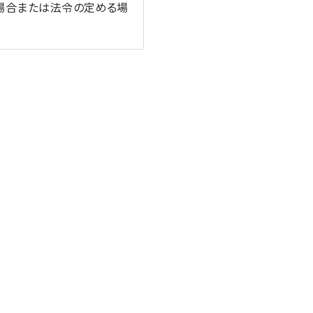
場合または法令の定める場
保つよう努めます。
安全管理のために、職員の
又は財産の保護のために必
合（③、④については本人