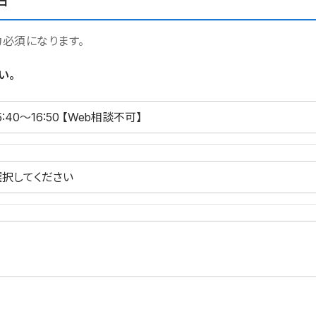
日
力必須になります。
い。