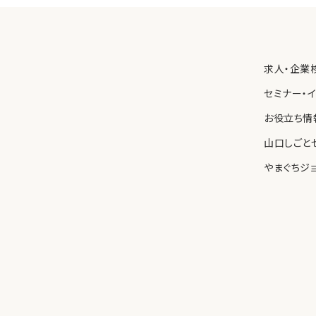
保護を図るため、内部規則を制定し、職員に遵守させるとともに、
わせ先
求人・企業
る個人情報の取り扱いについて苦情や問い合わせがあった場合、
速に対応します。
セミナー・
お役立ち情
山口しごと
やまぐちジ