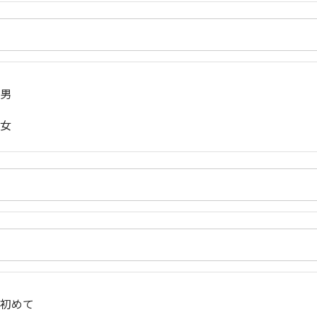
男
女
初めて