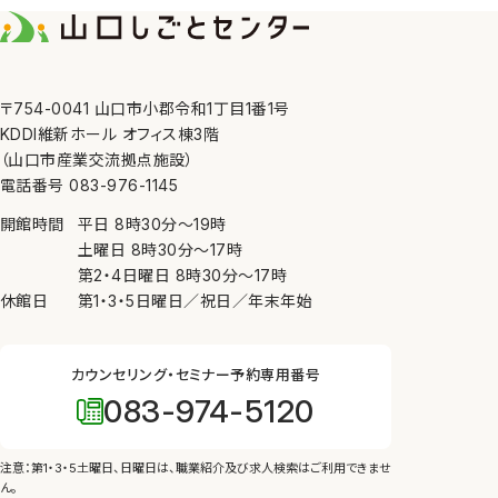
7. 内部規則の遵守等
当センターは、個人情報の
8. 苦情の申し出・問い合
〒754-0041 山口市小郡令和1丁目1番1号
当センターが管理してい
KDDI維新ホール オフィス棟3階
にしたがって、適切かつ迅
（山口市産業交流拠点施設）
電話番号 083-976-1145
開館時間
平日
8時30分
〜
19時
土曜日
8時30分
〜
17時
第2・4日曜日
8時30分
〜
17時
休館日
第1・3・5日曜日／祝日／年末年始
カウンセリング・セミナー予約専用番号
083-974-5120
注意：第1・3・5土曜日、日曜日は、
職業紹介及び求人検索はご利用できませ
ん。