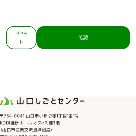
3. 適切な取得
当センターは、個人情報を法令等にもとづき適正に取
得します。
4. 内容の正確性の確保
リセッ
確認
当センターは、利用目的の達成に必要な範囲におい
ト
て、個人情報を正確かつ最新の内容に保つよう努めま
す。
5. 安全管理措置
当センターは、その取り扱う個人情報の漏えい、滅失
又はき損の防止その他の個人情報の安全管理のため
に、職員の監督、不正アクセス対策等の措置を講じま
す。
6. 第三者への提供
〒754-0041 山口市小郡令和1丁目1番1号
KDDI維新ホール オフィス棟3階
当センターは、①利用者本人の同意がある場合、②法
（山口市産業交流拠点施設）
令の定める場合、③人の生命、身体又は財産の保護の