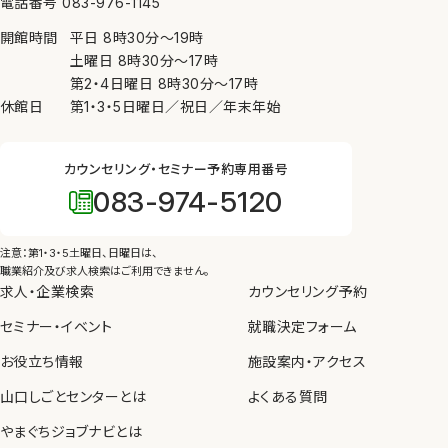
電話番号 083-976-1145
ために必要がある場合、④公衆衛生の向上又は児童
開館時間
平日
8時30分
〜
19時
の健全な育成の推進のために特に必要がある場合
土曜日
8時30分
〜
17時
（③、④については本人の同意を得ることが困難であ
第2・4日曜日
8時30分
〜
17時
るとき）を除き、個人情報を第三者に提供しません。
休館日
第1・3・5日曜日／祝日／年末年始
7. 内部規則の遵守等
カウンセリング・セミナー予約専用番号
当センターは、個人情報の保護を図るため、内部規則
083-974-5120
を制定し、職員に遵守させるとともに、教育、啓発を実
施します。
注意：第1・3・5土曜日、日曜日は、
8. 苦情の申し出・問い合わせ先
職業紹介及び求人検索はご利用できません。
求人・企業検索
カウンセリング予約
当センターが管理している個人情報の取り扱いについ
セミナー・イベント
て苦情や問い合わせがあった場合、個人情報保護法
就職決定フォーム
等の法令にしたがって、適切かつ迅速に対応します。
お役立ち情報
施設案内・アクセス
山口しごとセンターとは
よくある質問
やまぐちジョブナビとは