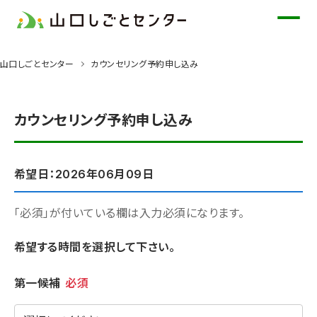
メ
イ
ン
山口しごとセンター
カウンセリング予約申し込み
コ
ン
テ
カウンセリング予約申し込み
ン
ツ
に
希望日：2026年06月09日
ス
キ
「必須」が付いている欄は入力必須になります。
ッ
希望する時間を選択して下さい。
プ
希望時間
第一候補
必須