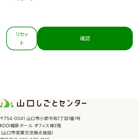
3. 適切な取得
当センターは、個人情報を法令等にもとづき適正に取
得します。
4. 内容の正確性の確保
リセッ
確認
当センターは、利用目的の達成に必要な範囲におい
ト
て、個人情報を正確かつ最新の内容に保つよう努めま
す。
5. 安全管理措置
当センターは、その取り扱う個人情報の漏えい、滅失
又はき損の防止その他の個人情報の安全管理のため
に、職員の監督、不正アクセス対策等の措置を講じま
す。
6. 第三者への提供
〒754-0041 山口市小郡令和1丁目1番1号
KDDI維新ホール オフィス棟3階
当センターは、①利用者本人の同意がある場合、②法
（山口市産業交流拠点施設）
令の定める場合、③人の生命、身体又は財産の保護の