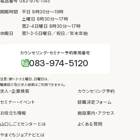
電話番号 083-976-1145
ために必要がある場合、④公衆衛生の向上又は児童
開館時間
平日
8時30分
〜
19時
の健全な育成の推進のために特に必要がある場合
土曜日
8時30分
〜
17時
（③、④については本人の同意を得ることが困難であ
第2・4日曜日
8時30分
〜
17時
るとき）を除き、個人情報を第三者に提供しません。
休館日
第1・3・5日曜日／祝日／年末年始
7. 内部規則の遵守等
カウンセリング・セミナー予約専用番号
当センターは、個人情報の保護を図るため、内部規則
083-974-5120
を制定し、職員に遵守させるとともに、教育、啓発を実
施します。
注意：第1・3・5土曜日、日曜日は、
8. 苦情の申し出・問い合わせ先
職業紹介及び求人検索はご利用できません。
求人・企業検索
カウンセリング予約
当センターが管理している個人情報の取り扱いについ
セミナー・イベント
て苦情や問い合わせがあった場合、個人情報保護法
就職決定フォーム
等の法令にしたがって、適切かつ迅速に対応します。
お役立ち情報
施設案内・アクセス
山口しごとセンターとは
よくある質問
やまぐちジョブナビとは