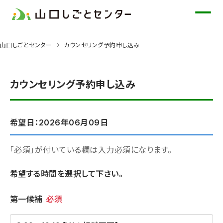
メ
イ
ン
山口しごとセンター
カウンセリング予約申し込み
コ
ン
テ
カウンセリング予約申し込み
ン
ツ
に
希望日：2026年06月09日
ス
キ
「必須」が付いている欄は入力必須になります。
ッ
希望する時間を選択して下さい。
プ
希望時間
第一候補
必須