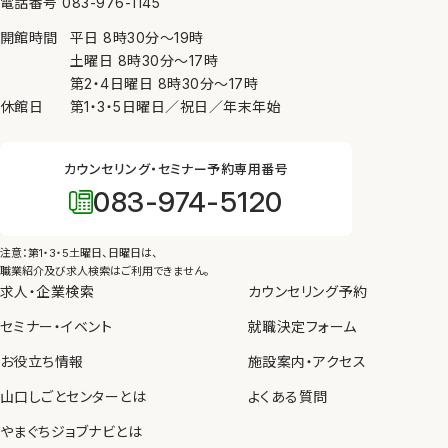
電話番号 083-976-1145
ために必要がある場合、④公衆衛生の向上又は児童
開館時間
平日
8時30分
〜
19時
の健全な育成の推進のために特に必要がある場合
土曜日
8時30分
〜
17時
（③、④については本人の同意を得ることが困難であ
第2・4日曜日
8時30分
〜
17時
るとき）を除き、個人情報を第三者に提供しません。
休館日
第1・3・5日曜日／祝日／年末年始
7. 内部規則の遵守等
カウンセリング・セミナー予約専用番号
当センターは、個人情報の保護を図るため、内部規則
083-974-5120
を制定し、職員に遵守させるとともに、教育、啓発を実
施します。
注意：第1・3・5土曜日、日曜日は、
8. 苦情の申し出・問い合わせ先
職業紹介及び求人検索はご利用できません。
求人・企業検索
カウンセリング予約
当センターが管理している個人情報の取り扱いについ
セミナー・イベント
て苦情や問い合わせがあった場合、個人情報保護法
就職決定フォーム
等の法令にしたがって、適切かつ迅速に対応します。
お役立ち情報
施設案内・アクセス
山口しごとセンターとは
よくある質問
やまぐちジョブナビとは