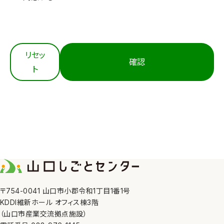
3. 適切な取得
当センターは、個人情報を法令等にもとづき適正に取
得します。
4. 内容の正確性の確保
リセッ
確認
当センターは、利用目的の達成に必要な範囲におい
ト
て、個人情報を正確かつ最新の内容に保つよう努めま
す。
5. 安全管理措置
当センターは、その取り扱う個人情報の漏えい、滅失
又はき損の防止その他の個人情報の安全管理のため
に、職員の監督、不正アクセス対策等の措置を講じま
す。
6. 第三者への提供
〒754-0041 山口市小郡令和1丁目1番1号
KDDI維新ホール オフィス棟3階
当センターは、①利用者本人の同意がある場合、②法
（山口市産業交流拠点施設）
令の定める場合、③人の生命、身体又は財産の保護の