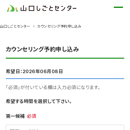
メ
イ
ン
山口しごとセンター
カウンセリング予約申し込み
コ
ン
テ
カウンセリング予約申し込み
ン
ツ
に
希望日：2026年06月08日
ス
キ
「必須」が付いている欄は入力必須になります。
ッ
希望する時間を選択して下さい。
プ
希望時間
第一候補
必須