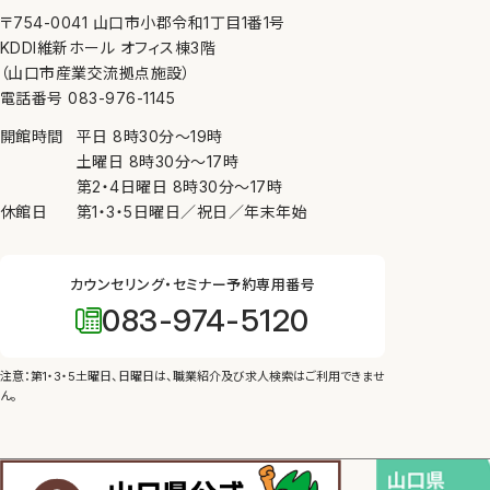
〒754-0041 山口市小郡令和1丁目1番1号
KDDI維新ホール オフィス棟3階
（山口市産業交流拠点施設）
電話番号 083-976-1145
開館時間
平日
8時30分
〜
19時
土曜日
8時30分
〜
17時
第2・4日曜日
8時30分
〜
17時
休館日
第1・3・5日曜日／祝日／年末年始
カウンセリング・セミナー予約専用番号
083-974-5120
注意：第1・3・5土曜日、日曜日は、
職業紹介及び求人検索はご利用できませ
ん。