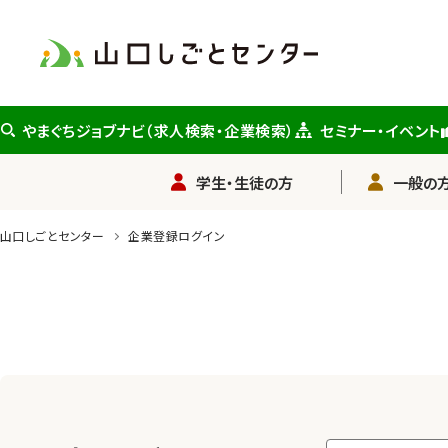
メ
イ
ン
コ
ン
やまぐちジョブナビ（求人検索・企業検索）
セミナー・イベント
テ
ン
学生・生徒の方
一般の方
ツ
に
山口しごとセンター
企業登録ログイン
ス
キ
ッ
プ